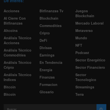
De Interes:
Acciones
Bitfinanzas Tv
Juegos
Blockchain
Al Cierre Con
Blockchain
Bitfinanzas
Mercado Laboral
Commodities
Altcoins
Metaverso
Cripto
Análisis Técnico
Mundo
DeFi
Acciones
NFT
Divisas
Análisis Técnico
Podcast
Commodities
Earnings
Sector Energético
Análisis Técnico
En Tendencia
Cripto
Sector Financiero
Energía
Análisis Técnico
Sector
Finanzas
Indices
Tecnologico
Formacion
Bitcoin
Streamings
Glosario
Bitcoin
Terra