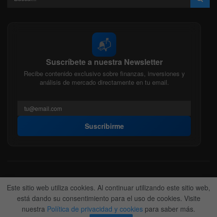
📬
Suscríbete a nuestra Newsletter
Recibe contenido exclusivo sobre finanzas, inversiones y
análisis de mercado directamente en tu email.
Suscribirme
Acerca de nosotros
Politica Editorial
Nuestro Equipo
Este sitio web utiliza cookies. Al continuar utilizando este sitio web,
Contactanos
Anunciate
está dando su consentimiento para el uso de cookies. Visite
nuestra
Política de privacidad y cookies
para saber más.
© 2022-2026
BitFinanzas
- Hecho por
Team DM. 😎