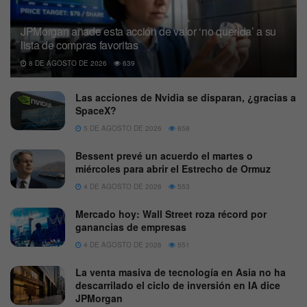
JPMorgan añade esta acción de valor ‘no querida’ a su
lista de compras favoritas
8 DE AGOSTO DE 2026
639
Las acciones de Nvidia se disparan, ¿gracias a
SpaceX?
5 DE AGOSTO DE 2026
658
Bessent prevé un acuerdo el martes o
miércoles para abrir el Estrecho de Ormuz
4 DE AGOSTO DE 2026
553
Mercado hoy: Wall Street roza récord por
ganancias de empresas
4 DE AGOSTO DE 2026
551
La venta masiva de tecnología en Asia no ha
descarrilado el ciclo de inversión en IA dice
JPMorgan