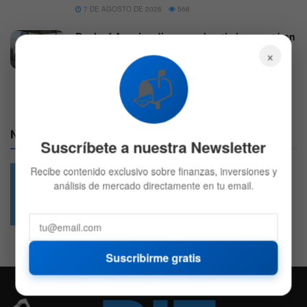
7 DE AGOSTO DE 2026
568
Bank of America dice que el optimismo está en
su nivel más alto desde 2021 por lo que es
×
hora de abandonar los activos de riesgo
📬
8 DE AGOSTO DE 2026
603
Nuestras Redes:
Suscríbete a nuestra Newsletter
Recibe contenido exclusivo sobre finanzas, inversiones y
análisis de mercado directamente en tu email.
49.6k
4.7k
Followers
Followers
Suscribirme gratis