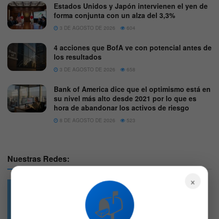
Estados Unidos y Japón intervienen el yen de
forma conjunta con un alza del 3,3%
3 DE AGOSTO DE 2026
604
4 acciones que BofA ve con potencial antes de
los resultados
3 DE AGOSTO DE 2026
658
Bank of America dice que el optimismo está en
su nivel más alto desde 2021 por lo que es
hora de abandonar los activos de riesgo
8 DE AGOSTO DE 2026
523
Nuestras Redes:
×
📬
49.6k
4.7k
Followers
Followers