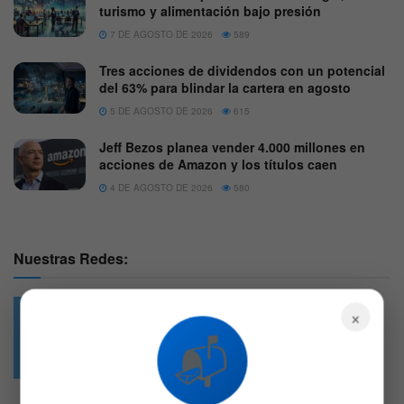
turismo y alimentación bajo presión
7 DE AGOSTO DE 2026
589
Tres acciones de dividendos con un potencial
del 63% para blindar la cartera en agosto
5 DE AGOSTO DE 2026
615
Jeff Bezos planea vender 4.000 millones en
acciones de Amazon y los títulos caen
4 DE AGOSTO DE 2026
580
Nuestras Redes:
×
📬
49.6k
4.7k
Followers
Followers