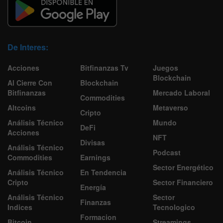
De Interes:
Acciones
Bitfinanzas Tv
Juegos
Blockchain
Al Cierre Con
Blockchain
Bitfinanzas
Mercado Laboral
Commodities
Altcoins
Metaverso
Cripto
Análisis Técnico
Mundo
DeFi
Acciones
NFT
Divisas
Análisis Técnico
Podcast
Commodities
Earnings
Sector Energético
Análisis Técnico
En Tendencia
Cripto
Sector Financiero
Energía
Análisis Técnico
Sector
Finanzas
Indices
Tecnologico
Formacion
Bitcoin
Streamings