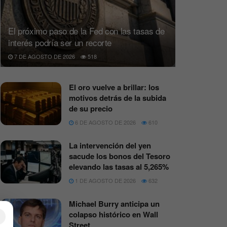
El próximo paso de la Fed con las tasas de
interés podría ser un recorte
7 DE AGOSTO DE 2026
518
El oro vuelve a brillar: los
motivos detrás de la subida
de su precio
6 DE AGOSTO DE 2026
610
La intervención del yen
sacude los bonos del Tesoro
elevando las tasas al 5,265%
1 DE AGOSTO DE 2026
632
Michael Burry anticipa un
colapso histórico en Wall
×
Street