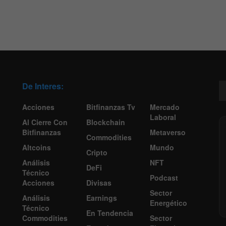
De Interes:
Acciones
Bitfinanzas Tv
Mercado
Laboral
Al Cierre Con
Blockchain
Bitfinanzas
Metaverso
Commodities
Altcoins
Mundo
Cripto
Análisis
NFT
DeFi
Técnico
Podcast
Acciones
Divisas
Sector
Análisis
Earnings
Energético
Técnico
En Tendencia
Commodities
Sector