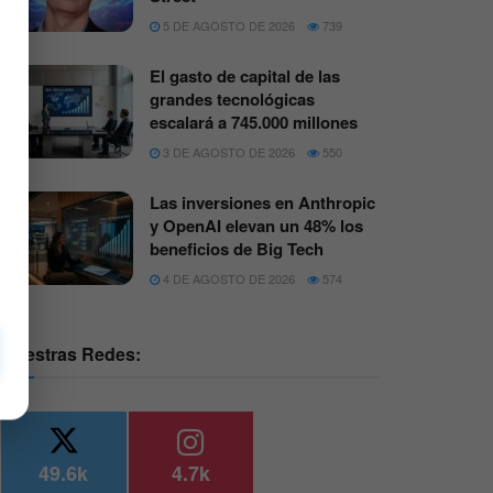
5 DE AGOSTO DE 2026
739
El gasto de capital de las
grandes tecnológicas
escalará a 745.000 millones
3 DE AGOSTO DE 2026
550
Las inversiones en Anthropic
y OpenAI elevan un 48% los
beneficios de Big Tech
4 DE AGOSTO DE 2026
574
Nuestras Redes:
49.6k
4.7k