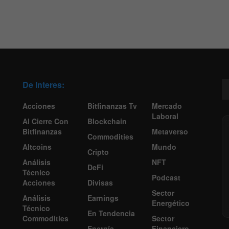
De Interes:
Acciones
Bitfinanzas Tv
Mercado
Laboral
Al Cierre Con
Blockchain
Bitfinanzas
Metaverso
Commodities
Altcoins
Mundo
Cripto
Análisis
NFT
DeFi
Técnico
Podcast
Acciones
Divisas
Sector
Análisis
Earnings
Energético
Técnico
En Tendencia
Commodities
Sector
Energía
Financiero