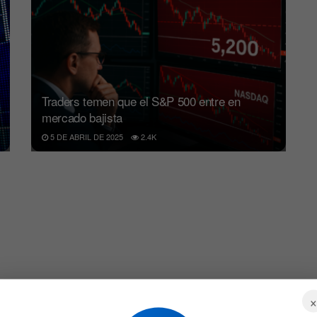
Traders temen que el S&P 500 entre en
mercado bajista
5 DE ABRIL DE 2025
2.4K