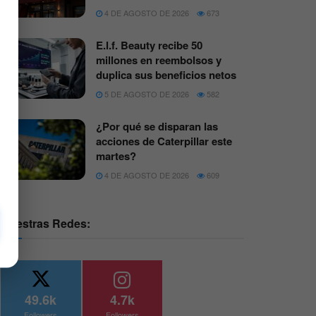
4 DE AGOSTO DE 2026
673
E.l.f. Beauty recibe 50
millones en reembolsos y
duplica sus beneficios netos
5 DE AGOSTO DE 2026
582
¿Por qué se disparan las
acciones de Caterpillar este
martes?
4 DE AGOSTO DE 2026
609
Nuestras Redes:
49.6k
4.7k
Followers
Followers