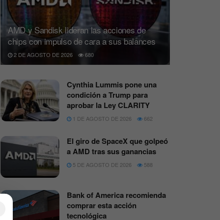
AMD y Sandisk lideran las acciones de
chips con impulso de cara a sus balances
2 DE AGOSTO DE 2026
680
Cynthia Lummis pone una
condición a Trump para
aprobar la Ley CLARITY
1 DE AGOSTO DE 2026
662
El giro de SpaceX que golpeó
a AMD tras sus ganancias
5 DE AGOSTO DE 2026
588
Bank of America recomienda
comprar esta acción
×
tecnológica