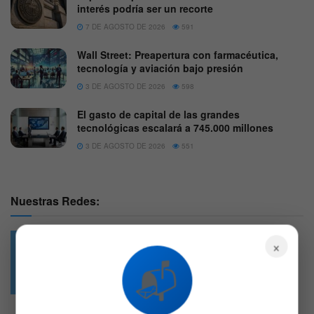
interés podría ser un recorte
7 DE AGOSTO DE 2026
591
Wall Street: Preapertura con farmacéutica,
tecnología y aviación bajo presión
3 DE AGOSTO DE 2026
598
El gasto de capital de las grandes
tecnológicas escalará a 745.000 millones
3 DE AGOSTO DE 2026
551
Nuestras Redes:
×
📬
49.6k
4.7k
Followers
Followers