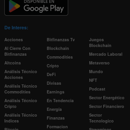
De Interes:
Acciones
Bitfinanzas Tv
Juegos
Blockchain
Al Cierre Con
Blockchain
Bitfinanzas
Mercado Laboral
Commodities
Altcoins
Metaverso
Cripto
Análisis Técnico
Mundo
DeFi
Acciones
NFT
Divisas
Análisis Técnico
Podcast
Commodities
Earnings
Sector Energético
Análisis Técnico
En Tendencia
Cripto
Sector Financiero
Energía
Análisis Técnico
Sector
Finanzas
Indices
Tecnologico
Formacion
Bitcoin
Streamings