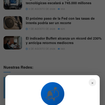
tecnológicas escalará a 745.000 millones
3 DE AGOSTO DE 2026
553
El próximo paso de la Fed con las tasas de
interés podría ser un recorte
7 DE AGOSTO DE 2026
625
El indicador Buffett alcanza un récord del 230%
y anticipa retornos mediocres
3 DE AGOSTO DE 2026
583
Nuestras Redes:
×
📬
49.6k
4.7k
Followers
Followers