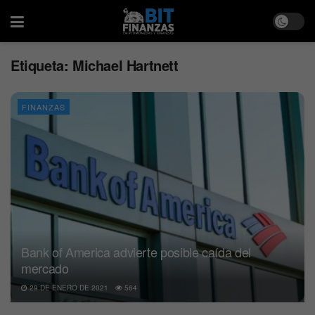
Etiqueta:
Michael Hartnett
FINANZAS
Bank of America advierte posible caída del
mercado
29 DE ENERO DE 2021
564