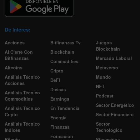
De Interes:
Acciones
Bitfinanzas Tv
Juegos
Blockchain
Al Cierre Con
Blockchain
Bitfinanzas
Mercado Laboral
Commodities
Altcoins
Metaverso
Cripto
Análisis Técnico
Mundo
DeFi
Acciones
NFT
Divisas
Análisis Técnico
Podcast
Commodities
Earnings
Sector Energético
Análisis Técnico
En Tendencia
Cripto
Sector Financiero
Energía
Análisis Técnico
Sector
Finanzas
Indices
Tecnologico
Formacion
Bitcoin
Streamings