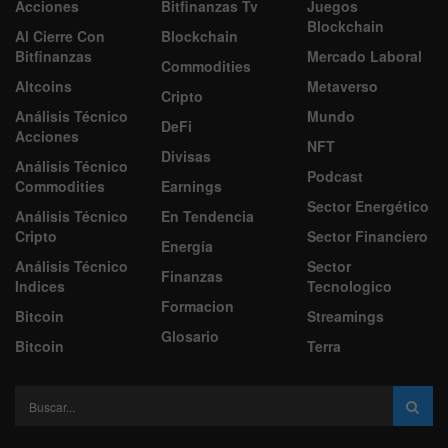
Acciones
Bitfinanzas Tv
Juegos
Blockchain
Al Cierre Con
Blockchain
Bitfinanzas
Mercado Laboral
Commodities
Altcoins
Metaverso
Cripto
Análisis Técnico
Mundo
DeFi
Acciones
NFT
Divisas
Análisis Técnico
Podcast
Commodities
Earnings
Sector Energético
Análisis Técnico
En Tendencia
Cripto
Sector Financiero
Energía
Análisis Técnico
Sector
Finanzas
Indices
Tecnologico
Formacion
Bitcoin
Streamings
Glosario
Bitcoin
Terra