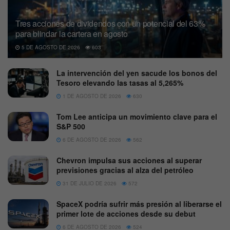
Tres acciones de dividendos con un potencial del 63%
para blindar la cartera en agosto
5 DE AGOSTO DE 2026
603
La intervención del yen sacude los bonos del
Tesoro elevando las tasas al 5,265%
1 DE AGOSTO DE 2026
630
Tom Lee anticipa un movimiento clave para el
S&P 500
6 DE AGOSTO DE 2026
562
Chevron impulsa sus acciones al superar
previsiones gracias al alza del petróleo
31 DE JULIO DE 2026
572
SpaceX podría sufrir más presión al liberarse el
primer lote de acciones desde su debut
6 DE AGOSTO DE 2026
524