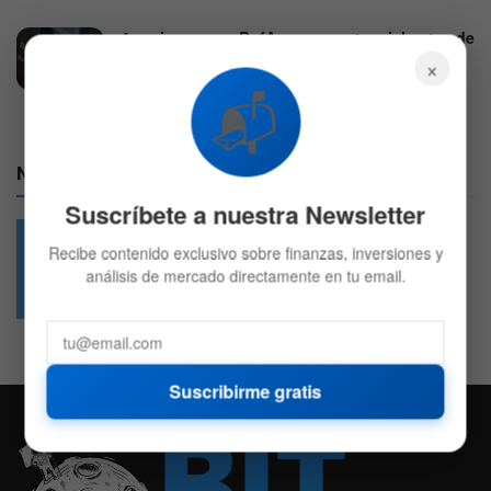
4 acciones que BofA ve con potencial antes de
los resultados
×
3 DE AGOSTO DE 2026
652
📬
Nuestras Redes:
Suscríbete a nuestra Newsletter
Recibe contenido exclusivo sobre finanzas, inversiones y
análisis de mercado directamente en tu email.
49.6k
4.7k
Followers
Followers
Suscribirme gratis