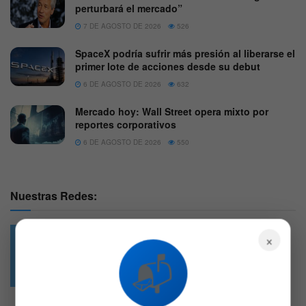
perturbará el mercado”
7 DE AGOSTO DE 2026
526
SpaceX podría sufrir más presión al liberarse el
primer lote de acciones desde su debut
6 DE AGOSTO DE 2026
632
Mercado hoy: Wall Street opera mixto por
reportes corporativos
6 DE AGOSTO DE 2026
550
Nuestras Redes:
×
📬
49.6k
4.7k
Followers
Followers