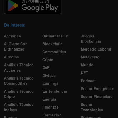
De Interes:
Acciones
Bitfinanzas Tv
Juegos
Blockchain
Al Cierre Con
Blockchain
Bitfinanzas
Mercado Laboral
Commodities
Altcoins
Metaverso
Cripto
Análisis Técnico
Mundo
DeFi
Acciones
NFT
Divisas
Análisis Técnico
Podcast
Commodities
Earnings
Sector Energético
Análisis Técnico
En Tendencia
Cripto
Sector Financiero
Energía
Análisis Técnico
Sector
Finanzas
Indices
Tecnologico
Formacion
Bitcoin
Streamings