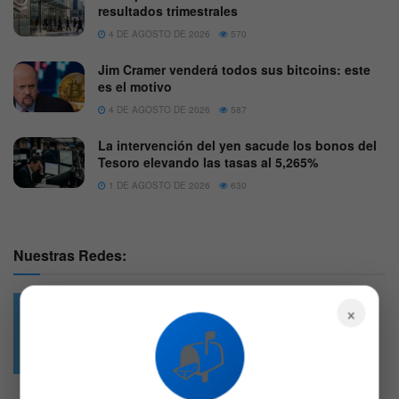
resultados trimestrales
4 DE AGOSTO DE 2026
570
Jim Cramer venderá todos sus bitcoins: este
es el motivo
4 DE AGOSTO DE 2026
587
La intervención del yen sacude los bonos del
Tesoro elevando las tasas al 5,265%
1 DE AGOSTO DE 2026
630
Nuestras Redes:
×
📬
49.6k
4.7k
Followers
Followers