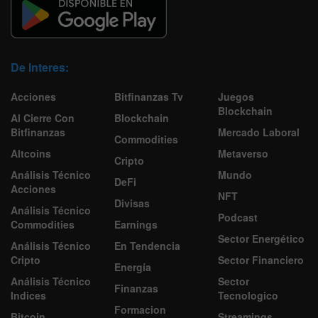
De Interes:
Acciones
Bitfinanzas Tv
Juegos
Blockchain
Al Cierre Con
Blockchain
Bitfinanzas
Mercado Laboral
Commodities
Altcoins
Metaverso
Cripto
Análisis Técnico
Mundo
DeFi
Acciones
NFT
Divisas
Análisis Técnico
Podcast
Commodities
Earnings
Sector Energético
Análisis Técnico
En Tendencia
Cripto
Sector Financiero
Energía
Análisis Técnico
Sector
Finanzas
Indices
Tecnologico
Formacion
Bitcoin
Streamings