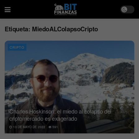
Etiqueta:
MiedoALColapsoCripto
CRIPTO
Charles Hoskinson: el miedo al colapso del
criptomercado es exagerado
13 DE MAYO DE 2022
591