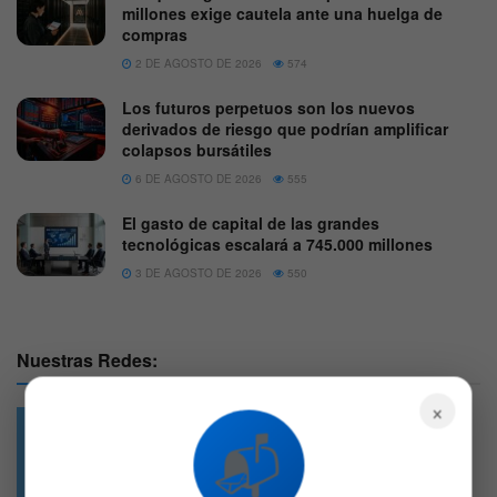
millones exige cautela ante una huelga de
compras
2 DE AGOSTO DE 2026
574
Los futuros perpetuos son los nuevos
derivados de riesgo que podrían amplificar
colapsos bursátiles
6 DE AGOSTO DE 2026
555
El gasto de capital de las grandes
tecnológicas escalará a 745.000 millones
3 DE AGOSTO DE 2026
550
Nuestras Redes:
×
📬
49.6k
4.7k
Followers
Followers