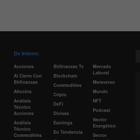
De Interes:
Acciones
Bitfinanzas Tv
Mercado
Laboral
Al Cierre Con
Blockchain
Bitfinanzas
Metaverso
Commodities
Altcoins
Mundo
Cripto
Análisis
NFT
DeFi
Técnico
Podcast
Acciones
Divisas
Sector
Análisis
Earnings
Energético
Técnico
En Tendencia
Commodities
Sector