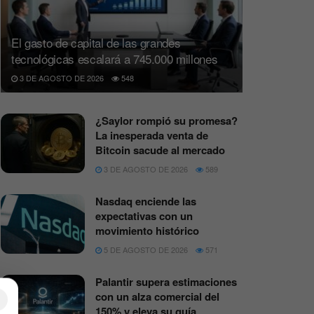
El gasto de capital de las grandes
tecnológicas escalará a 745.000 millones
3 DE AGOSTO DE 2026
548
¿Saylor rompió su promesa?
La inesperada venta de
Bitcoin sacude al mercado
3 DE AGOSTO DE 2026
589
Nasdaq enciende las
expectativas con un
movimiento histórico
5 DE AGOSTO DE 2026
571
Palantir supera estimaciones
con un alza comercial del
×
150% y eleva su guía