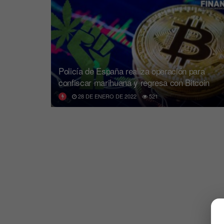
Policía de España realiza operación para
confiscar marihuana y regresa con Bitcoin
28 DE ENERO DE 2022
521