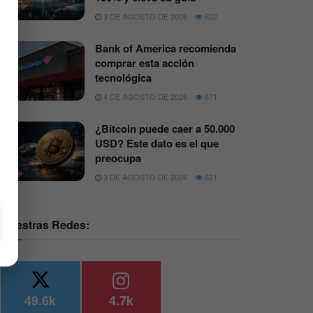
3 DE AGOSTO DE 2026
632
Bank of America recomienda
comprar esta acción
tecnológica
4 DE AGOSTO DE 2026
671
¿Bitcoin puede caer a 50.000
USD? Este dato es el que
preocupa
3 DE AGOSTO DE 2026
621
Nuestras Redes:
49.6k
4.7k