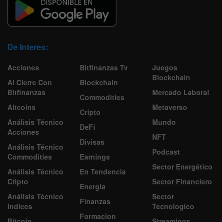
De Interes:
Acciones
Bitfinanzas Tv
Juegos
Blockchain
Al Cierre Con
Blockchain
Bitfinanzas
Mercado Laboral
Commodities
Altcoins
Metaverso
Cripto
Análisis Técnico
Mundo
DeFi
Acciones
NFT
Divisas
Análisis Técnico
Podcast
Commodities
Earnings
Sector Energético
Análisis Técnico
En Tendencia
Cripto
Sector Financiero
Energía
Análisis Técnico
Sector
Finanzas
Indices
Tecnologico
Formacion
Bitcoin
Streamings