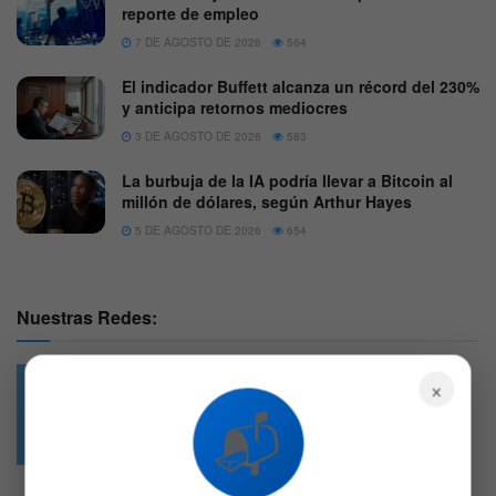
reporte de empleo
7 DE AGOSTO DE 2026
564
El indicador Buffett alcanza un récord del 230%
y anticipa retornos mediocres
3 DE AGOSTO DE 2026
583
La burbuja de la IA podría llevar a Bitcoin al
millón de dólares, según Arthur Hayes
5 DE AGOSTO DE 2026
654
Nuestras Redes:
×
📬
49.6k
4.7k
Followers
Followers