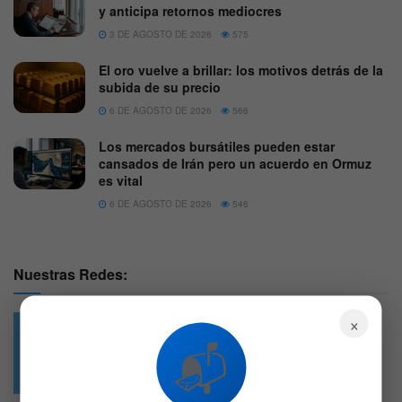
y anticipa retornos mediocres
3 DE AGOSTO DE 2026
575
El oro vuelve a brillar: los motivos detrás de la
subida de su precio
6 DE AGOSTO DE 2026
566
Los mercados bursátiles pueden estar
cansados de Irán pero un acuerdo en Ormuz
es vital
6 DE AGOSTO DE 2026
546
Nuestras Redes:
×
📬
49.6k
4.7k
Followers
Followers