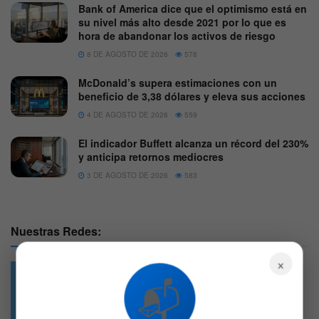
Bank of America dice que el optimismo está en
su nivel más alto desde 2021 por lo que es
hora de abandonar los activos de riesgo
8 DE AGOSTO DE 2026
578
McDonald’s supera estimaciones con un
beneficio de 3,38 dólares y eleva sus acciones
4 DE AGOSTO DE 2026
559
El indicador Buffett alcanza un récord del 230%
y anticipa retornos mediocres
3 DE AGOSTO DE 2026
583
Nuestras Redes:
×
📬
49.6k
4.7k
Followers
Followers