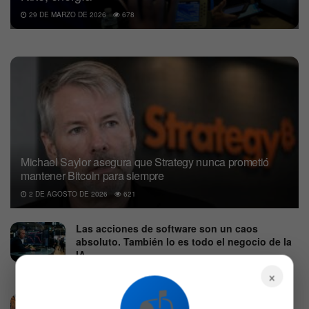
29 DE MARZO DE 2026
678
Michael Saylor asegura que Strategy nunca prometió
mantener Bitcoin para siempre
2 DE AGOSTO DE 2026
621
Las acciones de software son un caos
absoluto. También lo es todo el negocio de la
IA
×
7 DE AGOSTO DE 2026
562
Bonos del Tesoro de EEUU caen mientras