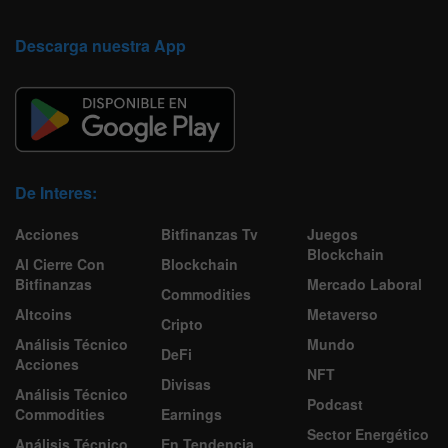
Descarga nuestra App
De Interes:
Acciones
Bitfinanzas Tv
Juegos
Blockchain
Al Cierre Con
Blockchain
Bitfinanzas
Mercado Laboral
Commodities
Altcoins
Metaverso
Cripto
Análisis Técnico
Mundo
DeFi
Acciones
NFT
Divisas
Análisis Técnico
Podcast
Commodities
Earnings
Sector Energético
Análisis Técnico
En Tendencia