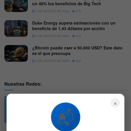
un 48% los beneficios de Big Tech
4 DE AGOSTO DE 2026
573
Duke Energy supera estimaciones con un
beneficio de 1,43 dólares por acción
4 DE AGOSTO DE 2026
544
¿Bitcoin puede caer a 50.000 USD? Este dato
es el que preocupa
3 DE AGOSTO DE 2026
622
Nuestras Redes:
×
📬
49.6k
4.7k
Followers
Followers