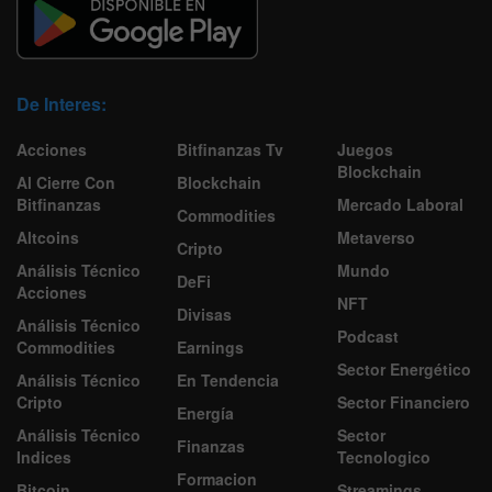
De Interes:
Acciones
Bitfinanzas Tv
Juegos
Blockchain
Al Cierre Con
Blockchain
Bitfinanzas
Mercado Laboral
Commodities
Altcoins
Metaverso
Cripto
Análisis Técnico
Mundo
DeFi
Acciones
NFT
Divisas
Análisis Técnico
Podcast
Commodities
Earnings
Sector Energético
Análisis Técnico
En Tendencia
Cripto
Sector Financiero
Energía
Análisis Técnico
Sector
Finanzas
Indices
Tecnologico
Formacion
Bitcoin
Streamings