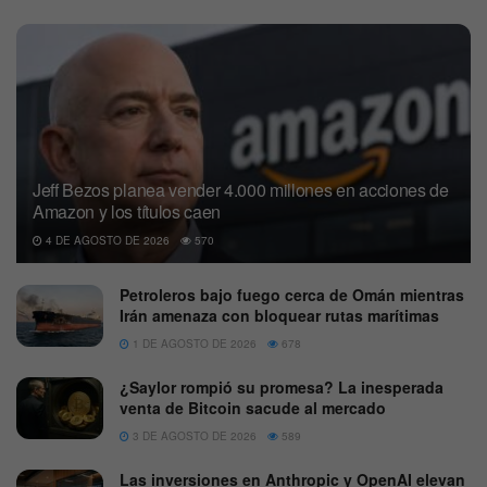
Jeff Bezos planea vender 4.000 millones en acciones de
Amazon y los títulos caen
4 DE AGOSTO DE 2026
570
Petroleros bajo fuego cerca de Omán mientras
Irán amenaza con bloquear rutas marítimas
1 DE AGOSTO DE 2026
678
¿Saylor rompió su promesa? La inesperada
venta de Bitcoin sacude al mercado
3 DE AGOSTO DE 2026
589
Las inversiones en Anthropic y OpenAI elevan