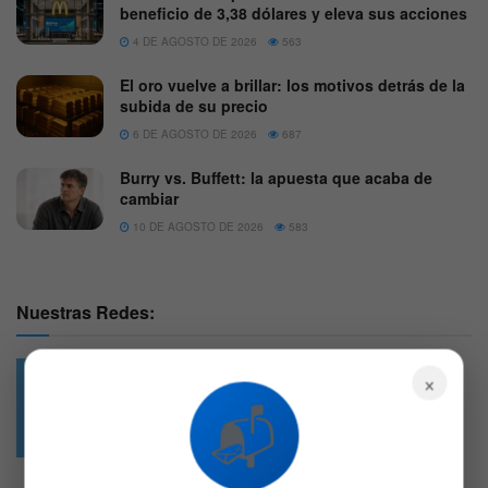
beneficio de 3,38 dólares y eleva sus acciones
4 DE AGOSTO DE 2026
563
El oro vuelve a brillar: los motivos detrás de la
subida de su precio
6 DE AGOSTO DE 2026
687
Burry vs. Buffett: la apuesta que acaba de
cambiar
10 DE AGOSTO DE 2026
583
Nuestras Redes:
×
📬
49.6k
4.7k
Followers
Followers