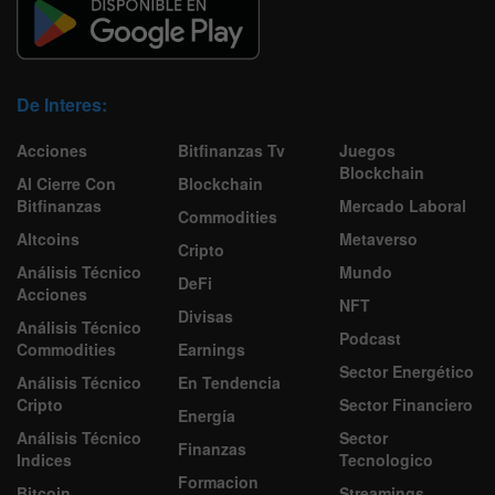
De Interes:
Acciones
Bitfinanzas Tv
Juegos
Blockchain
Al Cierre Con
Blockchain
Bitfinanzas
Mercado Laboral
Commodities
Altcoins
Metaverso
Cripto
Análisis Técnico
Mundo
DeFi
Acciones
NFT
Divisas
Análisis Técnico
Podcast
Commodities
Earnings
Sector Energético
Análisis Técnico
En Tendencia
Cripto
Sector Financiero
Energía
Análisis Técnico
Sector
Finanzas
Indices
Tecnologico
Formacion
Bitcoin
Streamings