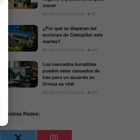
×
crecer
6 DE AGOSTO DE 2026
537
¿Por qué se disparan las
acciones de Caterpillar este
martes?
4 DE AGOSTO DE 2026
609
Los mercados bursátiles
pueden estar cansados de
Irán pero un acuerdo en
Ormuz es vital
6 DE AGOSTO DE 2026
559
Nuestras Redes: