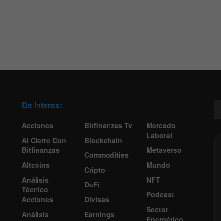
De Interes:
Acciones
Bitfinanzas Tv
Mercado
Laboral
Al Cierre Con
Blockchain
Bitfinanzas
Metaverso
Commodities
Altcoins
Mundo
Cripto
Análisis
NFT
DeFi
Técnico
Podcast
Acciones
Divisas
Sector
Análisis
Earnings
Energético