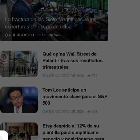
La fractura de las Siete Magníficas exige
coberturas de riesgo en bolsa
4 DE AGOSTO DE 2026
546
Qué opina Wall Street de
Palantir tras sus resultados
trimestrales
4 DE AGOSTO DE 2026
571
Tom Lee anticipa un
movimiento clave para el S&P
500
6 DE AGOSTO DE 2026
598
Etsy despide al 12% de su
plantilla para simplificar el
negocio y posicionarse para