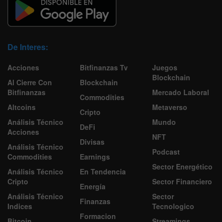
De Interes:
Acciones
Bitfinanzas Tv
Juegos
Blockchain
Al Cierre Con
Blockchain
Bitfinanzas
Mercado Laboral
Commodities
Altcoins
Metaverso
Cripto
Análisis Técnico
Mundo
DeFi
Acciones
NFT
Divisas
Análisis Técnico
Podcast
Commodities
Earnings
Sector Energético
Análisis Técnico
En Tendencia
Cripto
Sector Financiero
Energía
Análisis Técnico
Sector
Finanzas
Indices
Tecnologico
Formacion
Bitcoin
Streamings