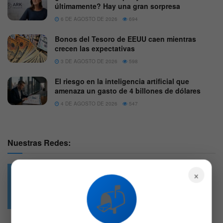
últimamente? Hay una gran sorpresa
6 DE AGOSTO DE 2026
694
Bonos del Tesoro de EEUU caen mientras
crecen las expectativas
3 DE AGOSTO DE 2026
598
El riesgo en la inteligencia artificial que
amenaza un gasto de 4 billones de dólares
4 DE AGOSTO DE 2026
547
Nuestras Redes:
×
📬
49.6k
4.7k
Followers
Followers