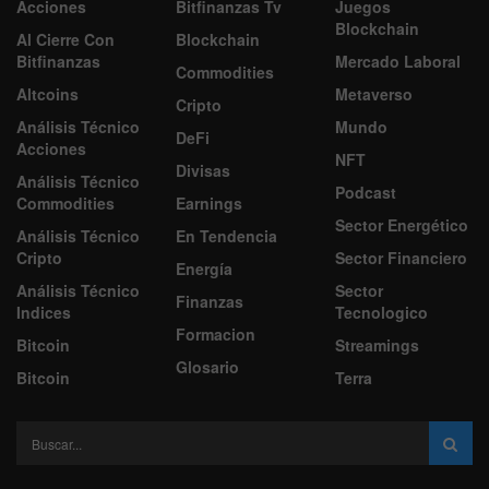
Acciones
Bitfinanzas Tv
Juegos
Blockchain
Al Cierre Con
Blockchain
Bitfinanzas
Mercado Laboral
Commodities
Altcoins
Metaverso
Cripto
Análisis Técnico
Mundo
DeFi
Acciones
NFT
Divisas
Análisis Técnico
Podcast
Commodities
Earnings
Sector Energético
Análisis Técnico
En Tendencia
Cripto
Sector Financiero
Energía
Análisis Técnico
Sector
Finanzas
Indices
Tecnologico
Formacion
Bitcoin
Streamings
Glosario
Bitcoin
Terra