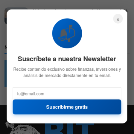
Petroleros bajo fuego cerca de Omán mientras
Irán amenaza con bloquear rutas marítimas
×
1 DE AGOSTO DE 2026
675
📬
Nuestras Redes:
Suscríbete a nuestra Newsletter
Recibe contenido exclusivo sobre finanzas, inversiones y
análisis de mercado directamente en tu email.
49.6k
4.7k
Followers
Followers
Suscribirme gratis