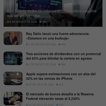
E.l.f. Beauty recibe 50 millones en reembolsos y duplica
sus beneficios netos
5 DE AGOSTO DE 2026
559
Ray Dalio lanzó una fuerte advertencia:
«Estamos en una burbuja»
4 DE AGOSTO DE 2026
645
Tres acciones de dividendos con un potencial
del 63% para blindar la cartera en agosto
5 DE AGOSTO DE 2026
588
Apple supera estimaciones con un alza del
22% en las ventas de iPhone
30 DE JULIO DE 2026
616
El mercado de bonos desafía a la Reserva
Federal elevando tasas al 5,239%
30 DE JULIO DE 2026
564