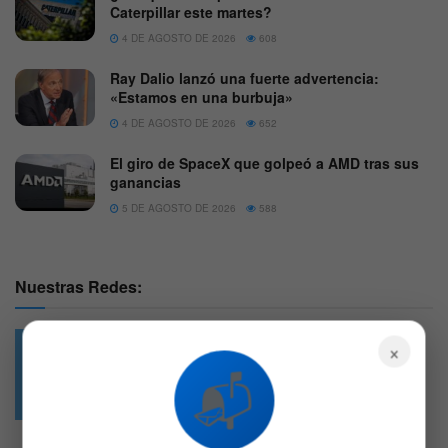
Caterpillar este martes?
4 DE AGOSTO DE 2026
608
Ray Dalio lanzó una fuerte advertencia:
«Estamos en una burbuja»
4 DE AGOSTO DE 2026
652
El giro de SpaceX que golpeó a AMD tras sus
ganancias
5 DE AGOSTO DE 2026
588
Nuestras Redes:
×
📬
49.6k
4.7k
Followers
Followers