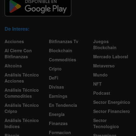
De Interes:
Acciones
Bitfinanzas Tv
Juegos
Blockchain
Al Cierre Con
Blockchain
Bitfinanzas
Mercado Laboral
Commodities
Altcoins
Metaverso
Cripto
Análisis Técnico
Mundo
DeFi
Acciones
NFT
Divisas
Análisis Técnico
Podcast
Commodities
Earnings
Sector Energético
Análisis Técnico
En Tendencia
Cripto
Sector Financiero
Energía
Análisis Técnico
Sector
Finanzas
Indices
Tecnologico
Formacion
Bitcoin
Streamings