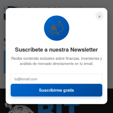
Nasdaq enciende las expectativas con un
movimiento histórico
×
5 DE AGOSTO DE 2026
584
📬
Nuestras Redes:
Suscríbete a nuestra Newsletter
Recibe contenido exclusivo sobre finanzas, inversiones y
análisis de mercado directamente en tu email.
49.6k
4.7k
Followers
Followers
Suscribirme gratis