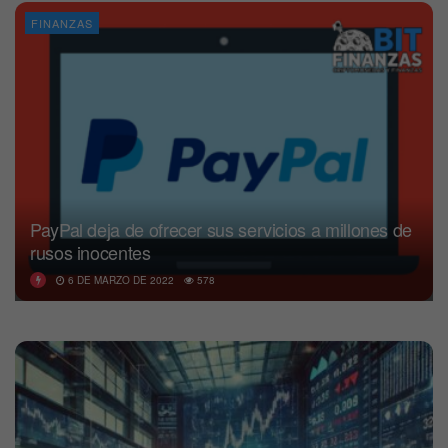
FINANZAS
PayPal deja de ofrecer sus servicios a millones de
rusos inocentes
6 DE MARZO DE 2022
578