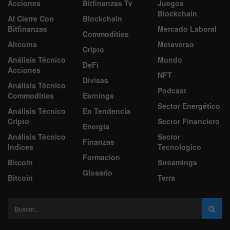
Acciones
Bitfinanzas Tv
Juegos
Blockchain
Al Cierre Con
Blockchain
Bitfinanzas
Mercado Laboral
Commodities
Altcoins
Metaverso
Cripto
Análisis Técnico
Mundo
DeFi
Acciones
NFT
Divisas
Análisis Técnico
Podcast
Commodities
Earnings
Sector Energético
Análisis Técnico
En Tendencia
Cripto
Sector Financiero
Energía
Análisis Técnico
Sector
Finanzas
Indices
Tecnologico
Formacion
Bitcoin
Streamings
Glosario
Bitcoin
Terra