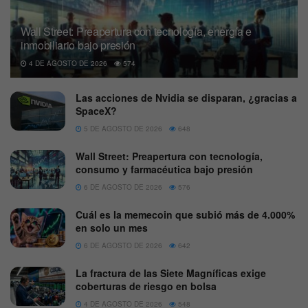
Wall Street: Preapertura con tecnología, energía e
inmobiliario bajo presión
4 DE AGOSTO DE 2026
574
Las acciones de Nvidia se disparan, ¿gracias a
SpaceX?
5 DE AGOSTO DE 2026
648
Wall Street: Preapertura con tecnología,
consumo y farmacéutica bajo presión
6 DE AGOSTO DE 2026
576
Cuál es la memecoin que subió más de 4.000%
en solo un mes
6 DE AGOSTO DE 2026
642
La fractura de las Siete Magníficas exige
coberturas de riesgo en bolsa
4 DE AGOSTO DE 2026
548