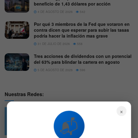
beneficio de 1,43 dólares por acción
4 DE AGOSTO DE 2026
542
Por qué 3 miembros de la Fed que votaron en
contra dicen que esperar para subir las tasas
podría hacer la inflación mas grave
31 DE JULIO DE 2026
558
Tres acciones de dividendos con un potencial
del 63% para blindar la cartera en agosto
5 DE AGOSTO DE 2026
596
Nuestras Redes:
×
📬
49.6k
4.7k
Followers
Followers