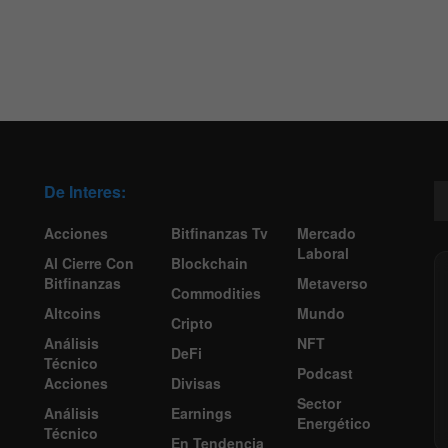
De Interes:
Acciones
Bitfinanzas Tv
Mercado
Laboral
Al Cierre Con
Blockchain
Bitfinanzas
Metaverso
Commodities
Altcoins
Mundo
Cripto
Análisis
NFT
DeFi
Técnico
Podcast
Acciones
Divisas
Sector
Análisis
Earnings
Energético
Técnico
En Tendencia