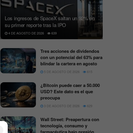
Los ingresos de SpaceX saltan un 92% en
su primer reporte tras la IPO
4 DE AGOSTO DE 2026
639
Tres acciones de dividendos
con un potencial del 63% para
blindar la cartera en agosto
5 DE AGOSTO DE 2026
615
¿Bitcoin puede caer a 50.000
USD? Este dato es el que
preocupa
3 DE AGOSTO DE 2026
629
Wall Street: Preapertura con
tecnología, consumo y
×
farmacéutica bajo presión