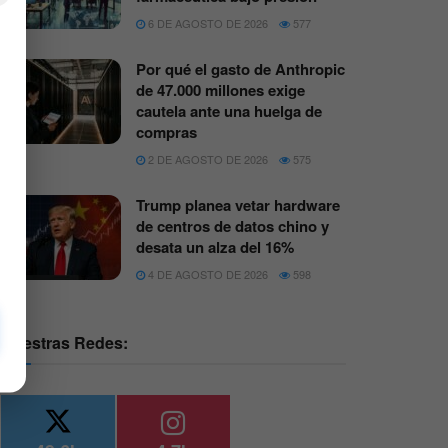
6 DE AGOSTO DE 2026
577
Por qué el gasto de Anthropic
de 47.000 millones exige
cautela ante una huelga de
compras
2 DE AGOSTO DE 2026
575
Trump planea vetar hardware
de centros de datos chino y
desata un alza del 16%
4 DE AGOSTO DE 2026
598
Nuestras Redes: