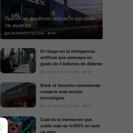
SpaceX se desploma: esto es lo que dicen
los expertos
5 DE AGOSTO DE 2026
607
El riesgo en la inteligencia
artificial que amenaza un
gasto de 4 billones de dólares
4 DE AGOSTO DE 2026
545
Bank of America recomienda
comprar esta acción
tecnológica
4 DE AGOSTO DE 2026
673
Cuál es la memecoin que
subió más de 4.000% en solo
×
un mes