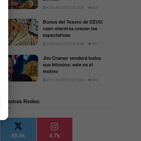
6 DE AGOSTO DE 2026
628
Bonos del Tesoro de EEUU
caen mientras crecen las
expectativas
3 DE AGOSTO DE 2026
597
Jim Cramer venderá todos
sus bitcoins: este es el
motivo
4 DE AGOSTO DE 2026
588
Nuestras Redes:
49.6k
4.7k