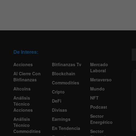
De Interes:
Acciones
Bitfinanzas Tv
Mercado
Laboral
Al Cierre Con
Blockchain
Bitfinanzas
Metaverso
Commodities
Altcoins
Mundo
Cripto
Análisis
NFT
DeFi
Técnico
Podcast
Acciones
Divisas
Sector
Análisis
Earnings
Energético
Técnico
En Tendencia
Commodities
Sector