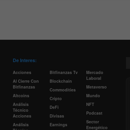
De Interes:
Acciones
Bitfinanzas Tv
Mercado
Laboral
Al Cierre Con
Blockchain
Bitfinanzas
Metaverso
Commodities
Altcoins
Mundo
Cripto
Análisis
NFT
DeFi
Técnico
Podcast
Acciones
Divisas
Sector
Análisis
Earnings
Energético