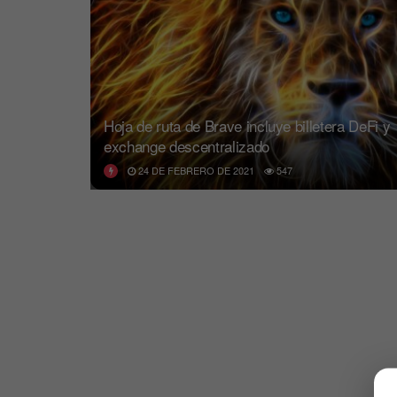
Hoja de ruta de Brave incluye billetera DeFi y
exchange descentralizado
24 DE FEBRERO DE 2021
547