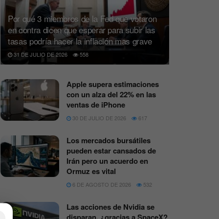
Por qué 3 miembros de la Fed que votaron
en contra dicen que esperar para subir las
tasas podría hacer la inflación mas grave
31 DE JULIO DE 2026
558
Apple supera estimaciones
con un alza del 22% en las
ventas de iPhone
30 DE JULIO DE 2026
617
Los mercados bursátiles
pueden estar cansados de
Irán pero un acuerdo en
Ormuz es vital
6 DE AGOSTO DE 2026
532
Las acciones de Nvidia se
×
disparan, ¿gracias a SpaceX?