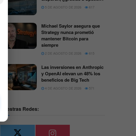
5 DE AGOSTO DE 2026
617
Michael Saylor asegura que
Strategy nunca prometió
mantener Bitcoin para
siempre
2 DE AGOSTO DE 2026
615
Las inversiones en Anthropic
y OpenAI elevan un 48% los
beneficios de Big Tech
4 DE AGOSTO DE 2026
571
Nuestras Redes: