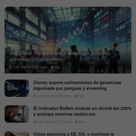
Wall Street: Preapertura con tecnología, turismo y
alimentación bajo presión
7 DE AGOSTO DE 2026
549
Disney supera estimaciones de ganancias
impulsada por parques y streaming
5 DE AGOSTO DE 2026
565
El indicador Buffett alcanza un récord del 230%
y anticipa retornos mediocres
3 DE AGOSTO DE 2026
580
China sanciona a EE. UU. y restringe la