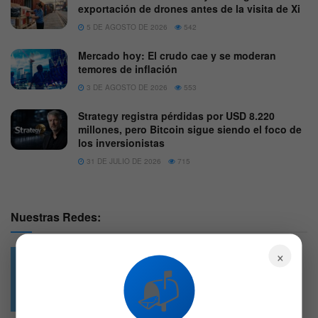
exportación de drones antes de la visita de Xi
5 DE AGOSTO DE 2026
542
Mercado hoy: El crudo cae y se moderan
temores de inflación
3 DE AGOSTO DE 2026
553
Strategy registra pérdidas por USD 8.220
millones, pero Bitcoin sigue siendo el foco de
los inversionistas
31 DE JULIO DE 2026
715
Nuestras Redes:
×
📬
49.6k
4.7k
Followers
Followers