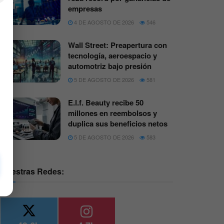
empresas
4 DE AGOSTO DE 2026
546
Wall Street: Preapertura con
tecnología, aeroespacio y
automotriz bajo presión
5 DE AGOSTO DE 2026
581
E.l.f. Beauty recibe 50
millones en reembolsos y
duplica sus beneficios netos
5 DE AGOSTO DE 2026
583
Nuestras Redes: