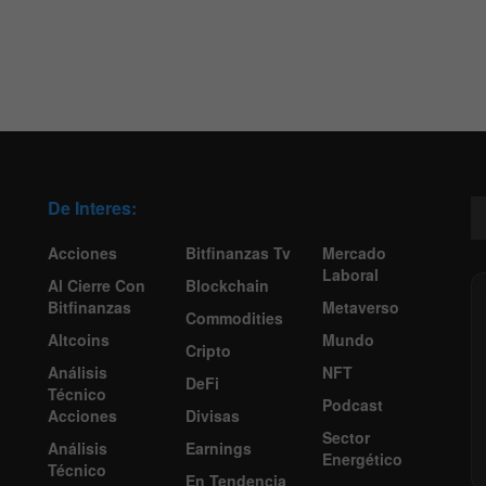
De Interes:
Acciones
Bitfinanzas Tv
Mercado
Laboral
Al Cierre Con
Blockchain
Bitfinanzas
Metaverso
Commodities
Altcoins
Mundo
Cripto
Análisis
NFT
DeFi
Técnico
Podcast
Acciones
Divisas
Sector
Análisis
Earnings
Energético
Técnico
En Tendencia