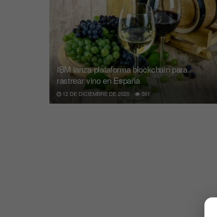
IBM lanza plataforma blockchain para
rastrear vino en España
12 DE DICIEMBRE DE 2020
561