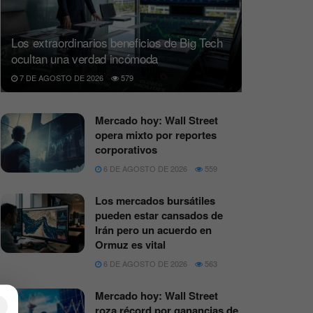
Los extraordinarios beneficios de Big Tech
ocultan una verdad incómoda
7 DE AGOSTO DE 2026
579
Mercado hoy: Wall Street
opera mixto por reportes
corporativos
6 DE AGOSTO DE 2026
559
Los mercados bursátiles
pueden estar cansados de
Irán pero un acuerdo en
Ormuz es vital
6 DE AGOSTO DE 2026
563
Mercado hoy: Wall Street
×
roza récord por ganancias de