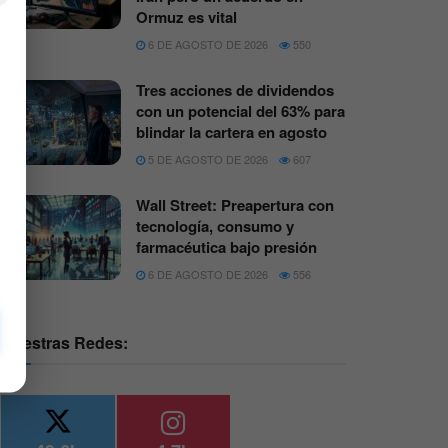
Ormuz es vital
6 DE AGOSTO DE 2026
550
Tres acciones de dividendos
con un potencial del 63% para
blindar la cartera en agosto
5 DE AGOSTO DE 2026
607
Wall Street: Preapertura con
tecnología, consumo y
farmacéutica bajo presión
6 DE AGOSTO DE 2026
556
Nuestras Redes: