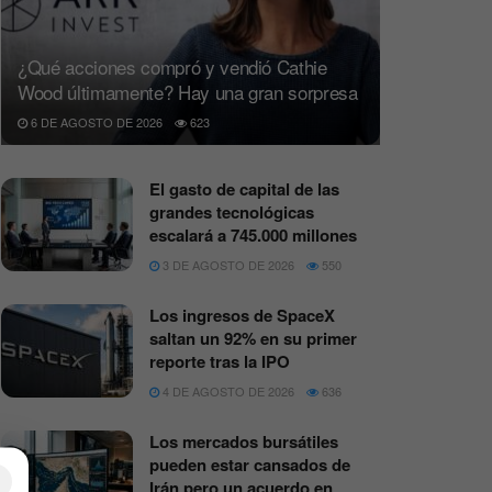
¿Qué acciones compró y vendió Cathie
Wood últimamente? Hay una gran sorpresa
6 DE AGOSTO DE 2026
623
El gasto de capital de las
grandes tecnológicas
escalará a 745.000 millones
3 DE AGOSTO DE 2026
550
Los ingresos de SpaceX
saltan un 92% en su primer
reporte tras la IPO
4 DE AGOSTO DE 2026
636
Los mercados bursátiles
pueden estar cansados de
×
Irán pero un acuerdo en