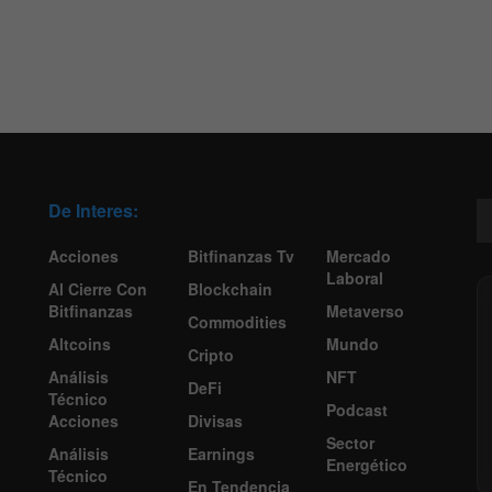
De Interes:
Acciones
Bitfinanzas Tv
Mercado
Laboral
Al Cierre Con
Blockchain
Bitfinanzas
Metaverso
Commodities
Altcoins
Mundo
Cripto
Análisis
NFT
DeFi
Técnico
Podcast
Acciones
Divisas
Sector
Análisis
Earnings
Energético
Técnico
En Tendencia