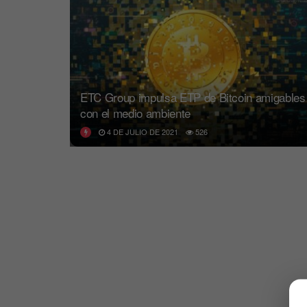
ETC Group impulsa ETP de Bitcoin amigables
con el medio ambiente
4 DE JULIO DE 2021
526