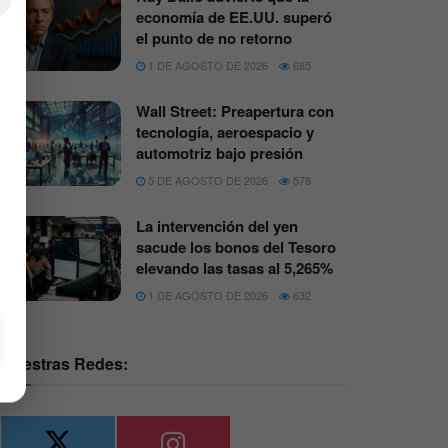
×
economía de EE.UU. superó
el punto de no retorno
1 DE AGOSTO DE 2026
685
Wall Street: Preapertura con
tecnología, aeroespacio y
automotriz bajo presión
5 DE AGOSTO DE 2026
578
La intervención del yen
sacude los bonos del Tesoro
elevando las tasas al 5,265%
1 DE AGOSTO DE 2026
632
Nuestras Redes: