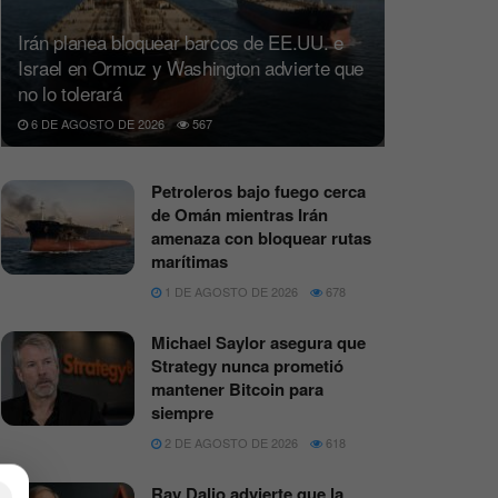
Irán planea bloquear barcos de EE.UU. e
Israel en Ormuz y Washington advierte que
no lo tolerará
6 DE AGOSTO DE 2026
567
Petroleros bajo fuego cerca
de Omán mientras Irán
amenaza con bloquear rutas
marítimas
1 DE AGOSTO DE 2026
678
Michael Saylor asegura que
Strategy nunca prometió
mantener Bitcoin para
siempre
2 DE AGOSTO DE 2026
618
Ray Dalio advierte que la