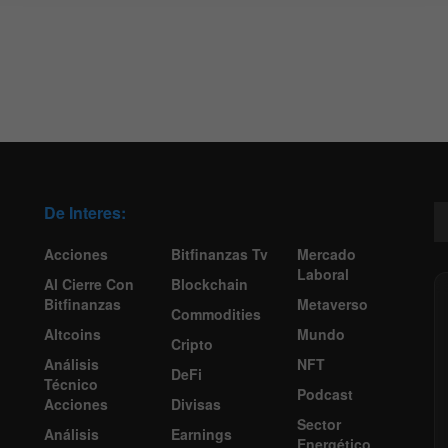
De Interes:
Acciones
Bitfinanzas Tv
Mercado
Laboral
Al Cierre Con
Blockchain
Bitfinanzas
Metaverso
Commodities
Altcoins
Mundo
Cripto
Análisis
NFT
DeFi
Técnico
Podcast
Acciones
Divisas
Sector
Análisis
Earnings
Energético