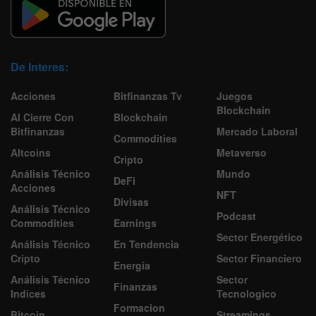
De Interes:
Acciones
Bitfinanzas Tv
Juegos
Blockchain
Al Cierre Con
Blockchain
Bitfinanzas
Mercado Laboral
Commodities
Altcoins
Metaverso
Cripto
Análisis Técnico
Mundo
DeFi
Acciones
NFT
Divisas
Análisis Técnico
Podcast
Commodities
Earnings
Sector Energético
Análisis Técnico
En Tendencia
Cripto
Sector Financiero
Energía
Análisis Técnico
Sector
Finanzas
Indices
Tecnologico
Formacion
Bitcoin
Streamings