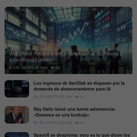
Wall Street: Preapertura con farmacéutica, tecnología y
aviación bajo presión
3 DE AGOSTO DE 2026
595
Los ingresos de SanDisk se disparan por la
demanda de almacenamiento para IA
5 DE AGOSTO DE 2026
570
Ray Dalio lanzó una fuerte advertencia:
«Estamos en una burbuja»
4 DE AGOSTO DE 2026
647
SpaceX se desploma: esto es lo que dicen los