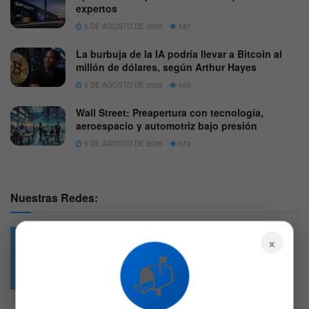
expertos
5 DE AGOSTO DE 2026
587
La burbuja de la IA podría llevar a Bitcoin al
millón de dólares, según Arthur Hayes
5 DE AGOSTO DE 2026
600
Wall Street: Preapertura con tecnología,
aeroespacio y automotriz bajo presión
5 DE AGOSTO DE 2026
572
Nuestras Redes:
×
📬
49.6k
4.7k
Followers
Followers