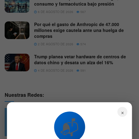
consumo y farmacéutica bajo presión
6 DE AGOSTO DE 2026
567
Por qué el gasto de Anthropic de 47.000
millones exige cautela ante una huelga de
compras
2 DE AGOSTO DE 2026
574
Trump planea vetar hardware de centros de
datos chino y desata un alza del 16%
4 DE AGOSTO DE 2026
591
Nuestras Redes:
×
📬
49.6k
4.7k
Followers
Followers