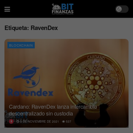
Etiqueta:
RavenDex
BLOCKCHAIN
Cardano: RavenDex lanza intercambio
descentralizado sin custodia
3 DE NOVIEMBRE DE 2021
537