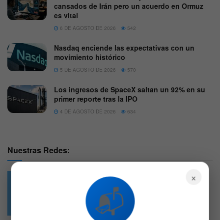
cansados de Irán pero un acuerdo en Ormuz
es vital
6 DE AGOSTO DE 2026
542
Nasdaq enciende las expectativas con un
movimiento histórico
5 DE AGOSTO DE 2026
570
Los ingresos de SpaceX saltan un 92% en su
primer reporte tras la IPO
4 DE AGOSTO DE 2026
634
Nuestras Redes:
×
📬
49.6k
4.7k
Followers
Followers