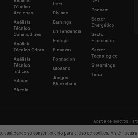
Análisis
NFT
DeFi
Técnico
Podcast
Acciones
Divisas
Sector
Análisis
Earnings
Energético
Técnico
En Tendencia
Commodities
Sector
Energía
Financiero
Análisis
Técnico Cripto
Finanzas
Sector
Tecnologico
Análisis
Formacion
Técnico
Streamings
Glosario
Indices
Terra
Juegos
Bitcoin
Blockchain
Bitcoin
Acerca de nosotros
Pol
 web, está dando su consentimiento para el uso de cookies. Visite nuestr