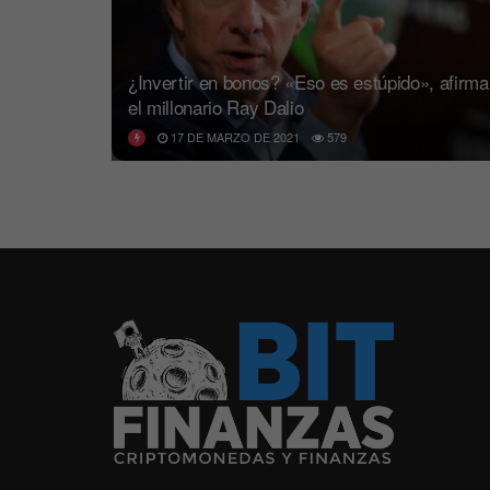
¿Invertir en bonos? «Eso es estúpido», afirma
el millonario Ray Dalio
17 DE MARZO DE 2021
579