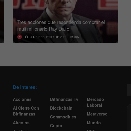
Tres acciones que recomienda comprar el
multimillonario Ray Dalio
24 DE FEBRERO DE 2021
597
De Interes:
Acciones
Bitfinanzas Tv
Mercado
Laboral
Al Cierre Con
Blockchain
Bitfinanzas
Metaverso
Commodities
Altcoins
Mundo
Cripto