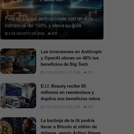
Palantir supera estimaciones con un alza
comercial del 150% y eleva su guía
3 DE AGOSTO DE 2026
635
Las inversiones en Anthropic
y OpenAI elevan un 48% los
beneficios de Big Tech
4 DE AGOSTO DE 2026
578
E.l.f. Beauty recibe 50
millones en reembolsos y
duplica sus beneficios netos
5 DE AGOSTO DE 2026
582
La burbuja de la IA podría
llevar a Bitcoin al millón de
dólares, según Arthur Hayes