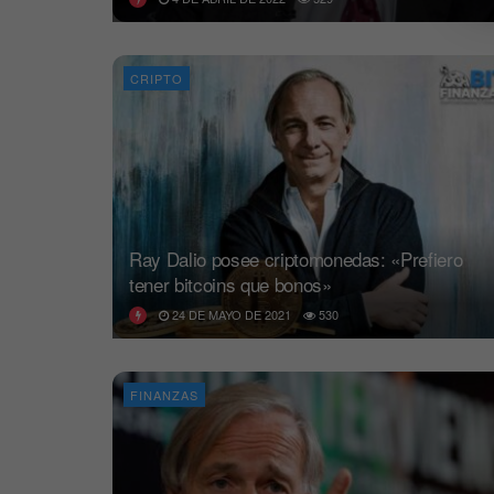
CRIPTO
Ray Dalio posee criptomonedas: «Prefiero
tener bitcoins que bonos»
24 DE MAYO DE 2021
530
FINANZAS