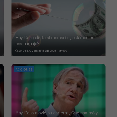
Ray Dalio alerta al mercado: ¿estamos en
una burbuja?
20 DE NOVIEMBRE DE 2025
909
ACCIONES
Ray Dalio movió su cartera: ¿Qué compró y