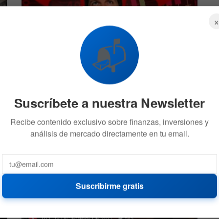
📬
¿Qué acciones compraron Michael Burry y
Ray Dalio?
19 DE MAYO DE 2022
559
Suscríbete a nuestra Newsletter
DIVISAS
Recibe contenido exclusivo sobre finanzas, inversiones y
análisis de mercado directamente en tu email.
Suscribirme gratis
Ray Dalio: «El efectivo no es una inversión
segura por la inflación»
1 DE DICIEMBRE DE 2021
545