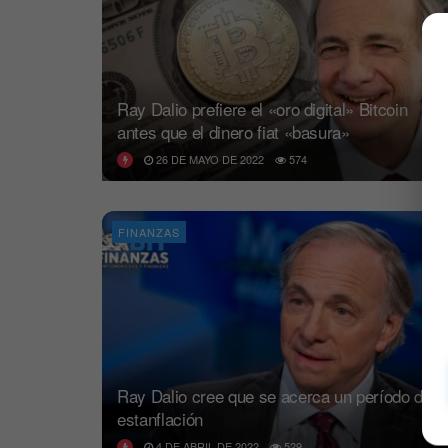
Ray Dalio prefiere el «oro digital» Bitcoin
antes que el dinero fiat «basura»
26 DE MAYO DE 2022
574
FINANZAS
Ray Dalio cree que se acerca un período de
estanflación
4 DE ABRIL DE 2022
529