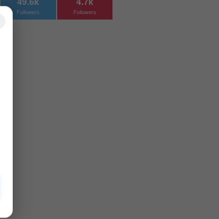
49.6k
4.7k
Followers
Followers
×