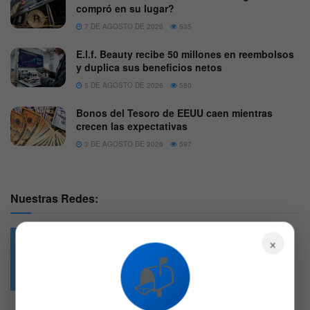
compró en su lugar?
7 DE AGOSTO DE 2026
535
E.l.f. Beauty recibe 50 millones en reembolsos
y duplica sus beneficios netos
5 DE AGOSTO DE 2026
580
Bonos del Tesoro de EEUU caen mientras
crecen las expectativas
3 DE AGOSTO DE 2026
597
Nuestras Redes:
×
📬
49.6k
4.7k
Followers
Followers