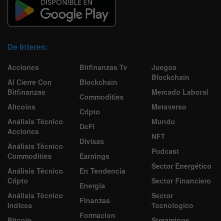
De Interes:
Acciones
Bitfinanzas Tv
Juegos
Blockchain
Al Cierre Con
Blockchain
Bitfinanzas
Mercado Laboral
Commodities
Altcoins
Metaverso
Cripto
Análisis Técnico
Mundo
DeFi
Acciones
NFT
Divisas
Análisis Técnico
Podcast
Commodities
Earnings
Sector Energético
Análisis Técnico
En Tendencia
Cripto
Sector Financiero
Energía
Análisis Técnico
Sector
Finanzas
Indices
Tecnologico
Formacion
Bitcoin
Streamings