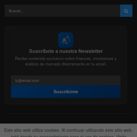
📬
Suscríbete a nuestra Newsletter
Recibe contenido exclusivo sobre finanzas, inversiones y
análisis de mercado directamente en tu email.
Suscribirme
Acerca de nosotros
Politica Editorial
Nuestro Equipo
Este sitio web utiliza cookies. Al continuar utilizando este sitio web,
Contactanos
Anunciate
está dando su consentimiento para el uso de cookies. Visite