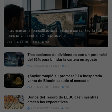
Los mercados bursátiles pueden estar cansados de Irán
pero un acuerdo en Ormuz es vital
6 DE AGOSTO DE 2026
561
Tres acciones de dividendos con un potencial
del 63% para blindar la cartera en agosto
5 DE AGOSTO DE 2026
613
¿Saylor rompió su promesa? La inesperada
venta de Bitcoin sacude al mercado
3 DE AGOSTO DE 2026
591
Bonos del Tesoro de EEUU caen mientras
crecen las expectativas
3 DE AGOSTO DE 2026
597