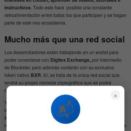
instructivos
. Todo esto hará posible una constante
retroalimentación entre todos los que participen y se hagan
parte de este neo ecosistema.
Mucho más que una red social
Los desarrolladores están trabajando en un wallet para
poder conectarse con
Digitex Exchange,
por intermedio
de Blockster, pero además contarán con su exclusivo
token nativo
BXR
. Sí, se trata de la única red social que
tendrá su propio moneda criptográfica que se podrá
comprar y transferir instantáneamente y sin comisiones.
×
📬
Y como si esto no fuera suficiente, Blockster tendrá
incorporadas todas las funciones básicas que ofrece la
Web
de CoinMarketCap. Pero las novedades y buenas
nuevas no quedan ahí, porque la compañía destinará parte