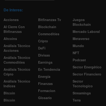
De Interes:
Acciones
Bitfinanzas Tv
Juegos
Blockchain
Al Cierre Con
Blockchain
Bitfinanzas
Mercado Laboral
Commodities
Altcoins
Metaverso
Cripto
Análisis Técnico
Mundo
DeFi
Acciones
NFT
Divisas
Análisis Técnico
Podcast
Commodities
Earnings
Sector Energético
Análisis Técnico
En Tendencia
Cripto
Sector Financiero
Energía
Análisis Técnico
Sector
Finanzas
Indices
Tecnologico
Formacion
Bitcoin
Streamings
Glosario
Bitcoin
Terra