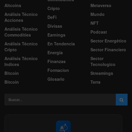
Altcoins
Metaverso
Cripto
Análisis Técnico
Mundo
DeFi
Acciones
NFT
Divisas
Análisis Técnico
Podcast
Commodities
Earnings
Sector Energético
Análisis Técnico
En Tendencia
Cripto
Sector Financiero
Energía
Análisis Técnico
Sector
Finanzas
Indices
Tecnologico
Formacion
Bitcoin
Streamings
Glosario
Bitcoin
Terra
📬