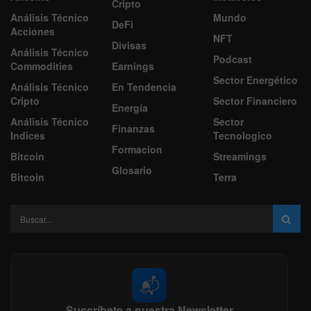
Cripto
Análisis Técnico
Mundo
DeFi
Acciones
NFT
Divisas
Análisis Técnico
Podcast
Commodities
Earnings
Sector Energético
Análisis Técnico
En Tendencia
Cripto
Sector Financiero
Energía
Análisis Técnico
Sector
Finanzas
Indices
Tecnologico
Formacion
Bitcoin
Streamings
Glosario
Bitcoin
Terra
📬
Suscríbete a nuestra Newsletter