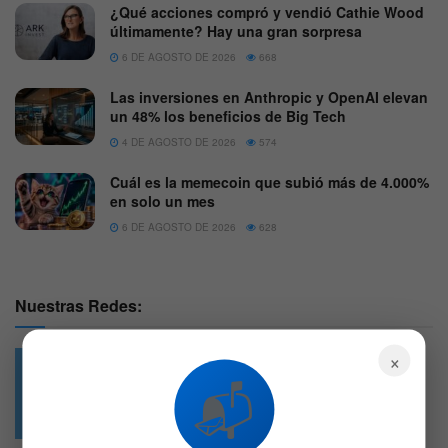
¿Qué acciones compró y vendió Cathie Wood
últimamente? Hay una gran sorpresa
6 DE AGOSTO DE 2026
668
Las inversiones en Anthropic y OpenAI elevan
un 48% los beneficios de Big Tech
4 DE AGOSTO DE 2026
574
Cuál es la memecoin que subió más de 4.000%
en solo un mes
6 DE AGOSTO DE 2026
628
Nuestras Redes:
×
📬
49.6k
4.7k
Followers
Followers