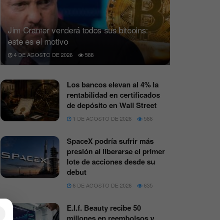
Jim Cramer venderá todos sus bitcoins:
este es el motivo
4 DE AGOSTO DE 2026
588
Los bancos elevan al 4% la
rentabilidad en certificados
de depósito en Wall Street
1 DE AGOSTO DE 2026
586
SpaceX podría sufrir más
presión al liberarse el primer
lote de acciones desde su
debut
6 DE AGOSTO DE 2026
635
E.l.f. Beauty recibe 50
×
millones en reembolsos y