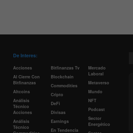
De Interes:
Acciones
Bitfinanzas Tv
Mercado
Laboral
Al Cierre Con
Blockchain
Bitfinanzas
Metaverso
Commodities
Altcoins
Mundo
Cripto
Análisis
NFT
DeFi
Técnico
Podcast
Acciones
Divisas
Sector
Análisis
Earnings
Energético
Técnico
En Tendencia