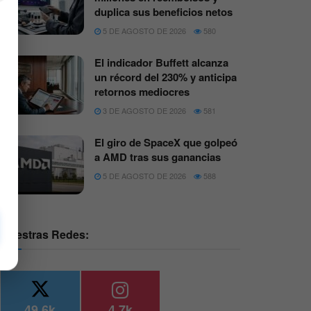
duplica sus beneficios netos
5 DE AGOSTO DE 2026
580
El indicador Buffett alcanza
un récord del 230% y anticipa
retornos mediocres
3 DE AGOSTO DE 2026
581
El giro de SpaceX que golpeó
a AMD tras sus ganancias
5 DE AGOSTO DE 2026
588
Nuestras Redes:
49.6k
4.7k