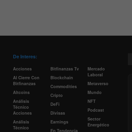
De Interes:
Acciones
Bitfinanzas Tv
Mercado
Laboral
Al Cierre Con
Blockchain
Bitfinanzas
Metaverso
Commodities
Altcoins
Mundo
Cripto
Análisis
NFT
DeFi
Técnico
Podcast
Acciones
Divisas
Sector
Análisis
Earnings
Energético
Técnico
En Tendencia