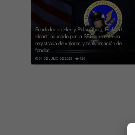
Fundador de Hex y PulseChain, Richard
Heart, acusado por la SEC de venta no
registrada de valores y malversación de
fondos
31 DE JULIO DE 2023
724