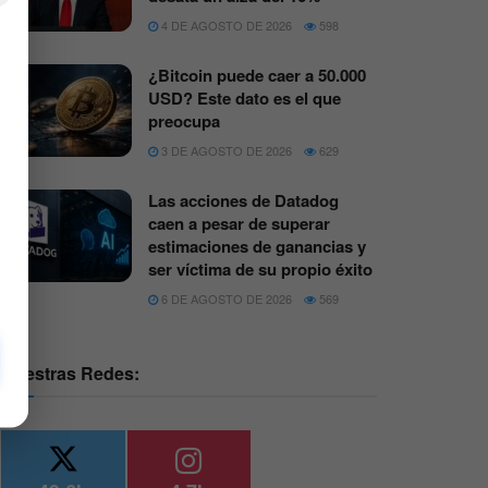
4 DE AGOSTO DE 2026
598
¿Bitcoin puede caer a 50.000
USD? Este dato es el que
preocupa
3 DE AGOSTO DE 2026
629
Las acciones de Datadog
caen a pesar de superar
estimaciones de ganancias y
ser víctima de su propio éxito
6 DE AGOSTO DE 2026
569
Nuestras Redes: