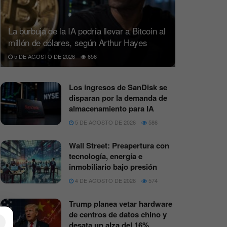
La burbuja de la IA podría llevar a Bitcoin al
millón de dólares, según Arthur Hayes
5 DE AGOSTO DE 2026
656
Los ingresos de SanDisk se
disparan por la demanda de
almacenamiento para IA
5 DE AGOSTO DE 2026
586
Wall Street: Preapertura con
tecnología, energía e
inmobiliario bajo presión
4 DE AGOSTO DE 2026
574
Trump planea vetar hardware
de centros de datos chino y
×
desata un alza del 16%