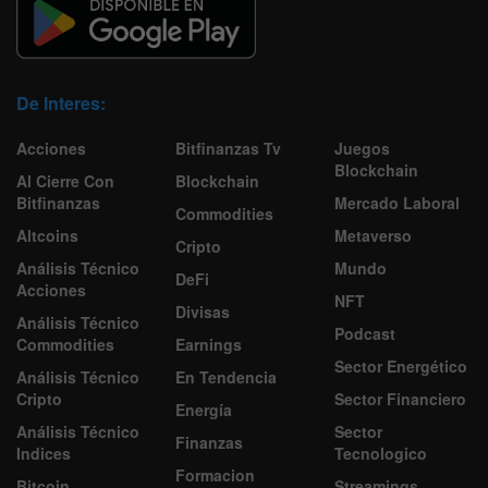
De Interes:
Acciones
Bitfinanzas Tv
Juegos
Blockchain
Al Cierre Con
Blockchain
Bitfinanzas
Mercado Laboral
Commodities
Altcoins
Metaverso
Cripto
Análisis Técnico
Mundo
DeFi
Acciones
NFT
Divisas
Análisis Técnico
Podcast
Commodities
Earnings
Sector Energético
Análisis Técnico
En Tendencia
Cripto
Sector Financiero
Energía
Análisis Técnico
Sector
Finanzas
Indices
Tecnologico
Formacion
Bitcoin
Streamings