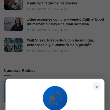
y anticipa retornos mediocres
3 DE AGOSTO DE 2026
582
¿Qué acciones compró y vendió Cathie Wood
últimamente? Hay una gran sorpresa
6 DE AGOSTO DE 2026
673
Wall Street: Preapertura con tecnología,
aeroespacio y automotriz bajo presión
5 DE AGOSTO DE 2026
579
Nuestras Redes:
×
📬
49.6k
4.7k
Followers
Followers