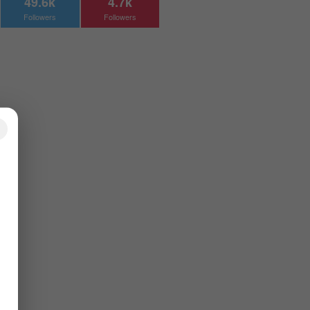
49.6k
4.7k
Followers
Followers
×