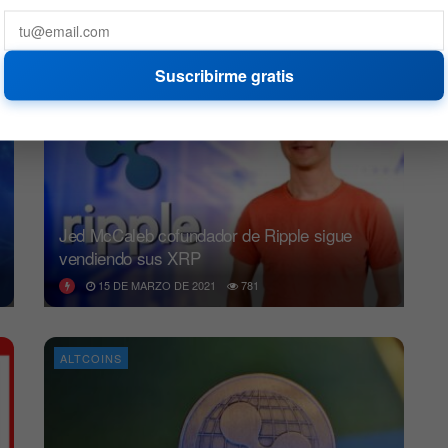
CRIPTO
Suscribirme gratis
Jed McCaleb cofundador de Ripple sigue
vendiendo sus XRP
15 DE MARZO DE 2021
781
ALTCOINS