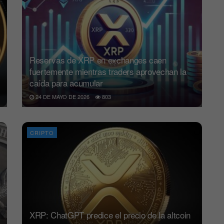
Reservas de XRP en exchanges caen
fuertemente mientras traders aprovechan la
caída para acumular
24 DE MAYO DE 2026
803
CRIPTO
XRP: ChatGPT predice el precio de la altcoin