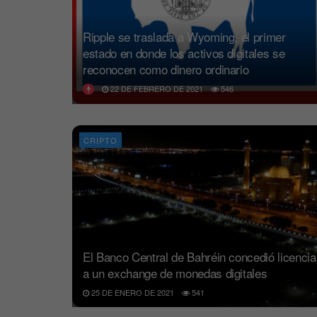
Ripple se traslada a Wyoming, el primer
estado en donde los activos digitales se
reconocen como dinero ordinario
22 DE FEBRERO DE 2021
546
CRIPTO
El Banco Central de Bahréin concedió licencia
a un exchange de monedas digitales
25 DE ENERO DE 2021
541