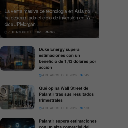
La venta masiva de tecnología en Asia no
ha descarrilado el ciclo de inversión en IA
dice JPMorgan
7 DE AGOSTO DE 2026
563
Duke Energy supera
estimaciones con un
beneficio de 1,43 dólares por
acción
4 DE AGOSTO DE 2026
545
Qué opina Wall Street de
Palantir tras sus resultados
trimestrales
4 DE AGOSTO DE 2026
573
Palantir supera estimaciones
con un alza comercial del