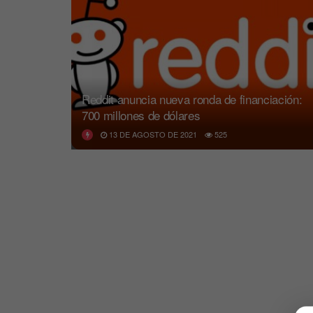
Reddit anuncia nueva ronda de financiación:
700 millones de dólares
13 DE AGOSTO DE 2021
525