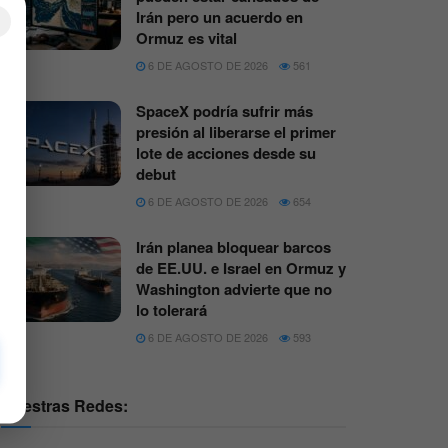
Irán pero un acuerdo en
×
Ormuz es vital
6 DE AGOSTO DE 2026
561
SpaceX podría sufrir más
presión al liberarse el primer
lote de acciones desde su
debut
6 DE AGOSTO DE 2026
654
Irán planea bloquear barcos
de EE.UU. e Israel en Ormuz y
Washington advierte que no
lo tolerará
6 DE AGOSTO DE 2026
593
Nuestras Redes: