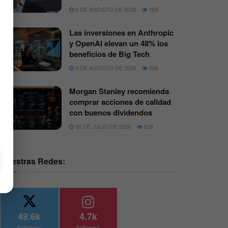
4 DE AGOSTO DE 2026
565
Las inversiones en Anthropic
y OpenAI elevan un 48% los
beneficios de Big Tech
4 DE AGOSTO DE 2026
566
Morgan Stanley recomienda
comprar acciones de calidad
con buenos dividendos
30 DE JULIO DE 2026
628
Nuestras Redes:
49.6k
4.7k
Followers
Followers