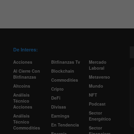
De Interes:
Acciones
Bitfinanzas Tv
Mercado
Laboral
Al Cierre Con
Blockchain
Bitfinanzas
Metaverso
Commodities
Altcoins
Mundo
Cripto
Análisis
NFT
DeFi
Técnico
Podcast
Acciones
Divisas
Sector
Análisis
Earnings
Energético
Técnico
En Tendencia
Commodities
Sector
Energía
Financiero