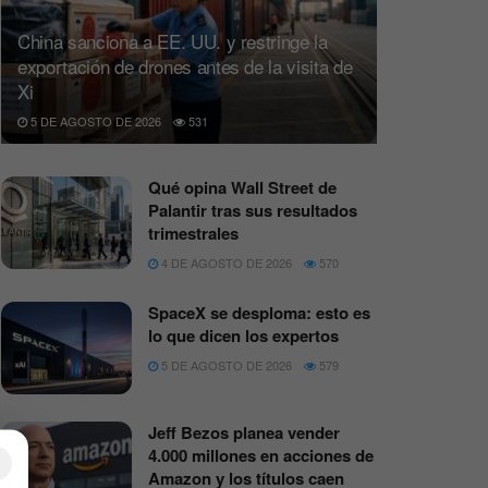
China sanciona a EE. UU. y restringe la
exportación de drones antes de la visita de
Xi
5 DE AGOSTO DE 2026
531
Qué opina Wall Street de
Palantir tras sus resultados
trimestrales
4 DE AGOSTO DE 2026
570
SpaceX se desploma: esto es
lo que dicen los expertos
5 DE AGOSTO DE 2026
579
Jeff Bezos planea vender
4.000 millones en acciones de
×
Amazon y los títulos caen