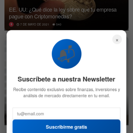
EE. UU: ¿Qué dice la ley sobre que tu empresa
pague con Criptomonedas?
7 DE MAYO DE 2021
540
×
CRIPTO
📬
Suscríbete a nuestra Newsletter
Recibe contenido exclusivo sobre finanzas, inversiones y
análisis de mercado directamente en tu email.
El informe del NY Times alega que hay
discriminación salarial en Coinbase
30 DE DICIEMBRE DE 2020
559
Suscribirme gratis