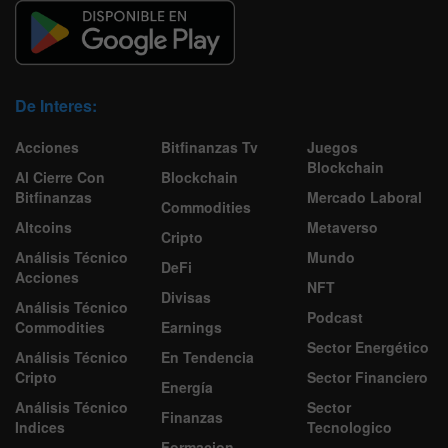
De Interes:
Acciones
Bitfinanzas Tv
Juegos
Blockchain
Al Cierre Con
Blockchain
Bitfinanzas
Mercado Laboral
Commodities
Altcoins
Metaverso
Cripto
Análisis Técnico
Mundo
DeFi
Acciones
NFT
Divisas
Análisis Técnico
Podcast
Commodities
Earnings
Sector Energético
Análisis Técnico
En Tendencia
Cripto
Sector Financiero
Energía
Análisis Técnico
Sector
Finanzas
Indices
Tecnologico
Formacion