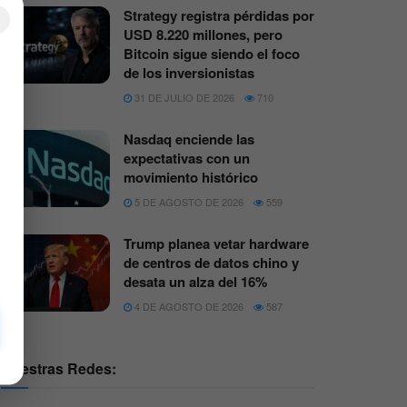
Strategy registra pérdidas por
×
USD 8.220 millones, pero
Bitcoin sigue siendo el foco
de los inversionistas
31 DE JULIO DE 2026
710
Nasdaq enciende las
expectativas con un
movimiento histórico
5 DE AGOSTO DE 2026
559
Trump planea vetar hardware
de centros de datos chino y
desata un alza del 16%
4 DE AGOSTO DE 2026
587
Nuestras Redes: