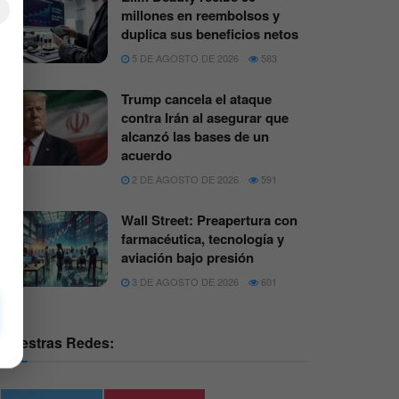
×
millones en reembolsos y
duplica sus beneficios netos
5 DE AGOSTO DE 2026
583
Trump cancela el ataque
contra Irán al asegurar que
alcanzó las bases de un
acuerdo
2 DE AGOSTO DE 2026
591
Wall Street: Preapertura con
farmacéutica, tecnología y
aviación bajo presión
3 DE AGOSTO DE 2026
601
Nuestras Redes: