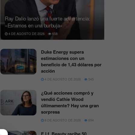
Ray Dalio lanzó una fuerte advertencia:
«Estamos en una burbuja»
4 DE AGOSTO DE 2026
658
Duke Energy supera
estimaciones con un
beneficio de 1,43 dólares por
acción
4 DE AGOSTO DE 2026
545
¿Qué acciones compró y
vendió Cathie Wood
últimamente? Hay una gran
sorpresa
6 DE AGOSTO DE 2026
694
E.l.f. Beauty recibe 50