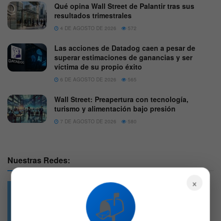
Qué opina Wall Street de Palantir tras sus
resultados trimestrales
4 DE AGOSTO DE 2026
572
Las acciones de Datadog caen a pesar de
superar estimaciones de ganancias y ser
víctima de su propio éxito
6 DE AGOSTO DE 2026
565
Wall Street: Preapertura con tecnología,
turismo y alimentación bajo presión
7 DE AGOSTO DE 2026
580
Nuestras Redes:
×
📬
49.6k
4.7k
Followers
Followers